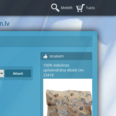
Meklēt
Tukšs
.lv
Iesakam
100% kokvilnas
spilvendrāna 40x60 cm-
23418