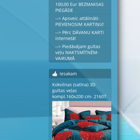
100,00 Eur BEZMAKSAS
PIEGĀDE
--> Apsveic attālināti-
PIEVIENOSIM KARTIŅU!
--> Pērc DĀVANU KARTI
internetā!
--> Piedāvājam gultas
veļu NAKTSMĪTNĒM-
VAIRUMĀ
Iesakam
Kokvilnas (satīna) 3D
gultas veļas
kompl.160x200 cm- 21607