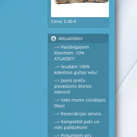
Cena: 5.00 €
Aktualitātes
--> Pastāvīgajiem
klientiem -10%
ATLAIDE!!!
--> Iesakām 100%
kokvilnas gultas veļu!
--> Jauns preču
pievedums divreiz
mēnesī!
--> Seko mums sociālajos
tīkos!
--> Rezervācijas serviss
--> Komplektē pats un
mēs palīdzēsim!
--> Pirkumiem virs