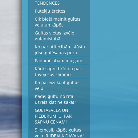
TENDENCES
Putekļu ērcītes
Cik bieži mainīt gultas
veļu un kāpēc
Gultas vietas izvēle
guļamistabā
Ko par attiecībām stāsta
jūsu gulēšanas poza
Padomi labam miegam
Kādi sapņi brīdina par
tuvojošos slimību
Kā pareizi kopt gultas
veļu
Kādēļ gultu no rīta
uzreiz klāt neisaka!?
GULTASVEĻA UN
PIEDERUMI ... PAR
SAPŅU CENĀM!
5 iemesli, kāpēc gultas
veļa IR IDEĀLA DĀVANA!