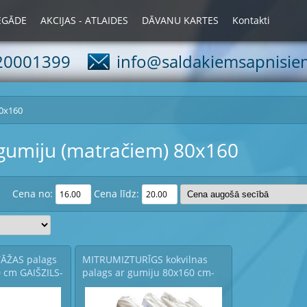
IEGĀDE
AKCIJAS - ATLAIDES
DĀVANU KARTES
Kontakti
20001399
info@saldakiemsapnisiem
0x160
 gumiju (matračiem) 80x160
Cena no:
Cena līdz:
TĀŽAS palags
MITRUMIZTURĪGS kokvilnas
 cm GAIŠZILS-
palags ar gumiju 80x160 cm-
20355