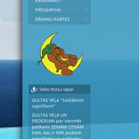
Kabatlakati /
mīļlupatiņas
4
DĀVANU KARTES
1
Seko mūsu lapai
GULTAS VEĻA "Saldākiem
sapnīšiem"
GULTAS VEĻA UN
PIEDERUMI par vienmēr
patīkami ZEMĀM CENĀM
tiem, kas ir PAR jaukiem
sapnīšiem un patīkamu