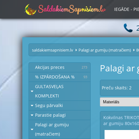
S
a
l
d
a
k
i
e
m
S
a
p
n
i
s
i
e
m
.
l
v
IEGĀDE - P
saldakiemsapnisiem.lv
Palagi ar gumiju (matračiem)
8
Palagi ar
Akcijas preces
273
% IZPĀRDOŠANA %
93
GULTASVEĻAS
Preču skaits: 2
KOMPLEKTI
Segu pārvalki
Parastie palagi
Kokvilnas TRIKO
ar gumiju 80x160
Palagi ar gumiju
18277
(matračiem)