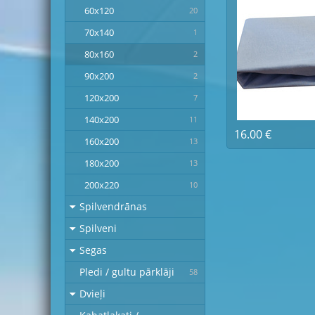
60x120
20
70x140
1
80x160
2
90x200
2
120x200
7
140x200
11
16.00 €
160x200
13
180x200
13
200x220
10
Spilvendrānas
Spilveni
Segas
Pledi / gultu pārklāji
58
Dvieļi