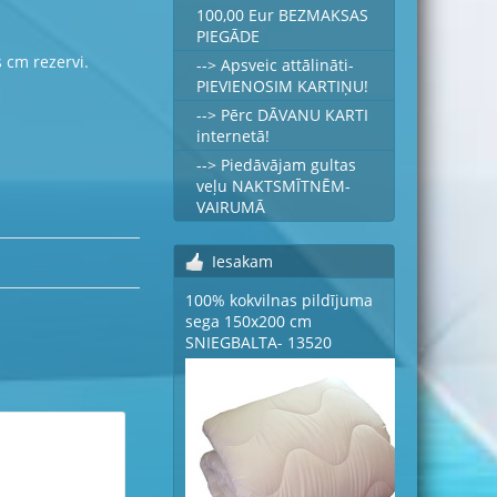
100,00 Eur BEZMAKSAS
PIEGĀDE
s cm rezervi.
--> Apsveic attālināti-
PIEVIENOSIM KARTIŅU!
--> Pērc DĀVANU KARTI
internetā!
--> Piedāvājam gultas
veļu NAKTSMĪTNĒM-
VAIRUMĀ
Iesakam
100% kokvilnas pildījuma
sega 150x200 cm
SNIEGBALTA- 13520