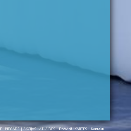
E - PIEGĀDE
|
AKCIJAS - ATLAIDES
|
DĀVANU KARTES
|
Kontakti