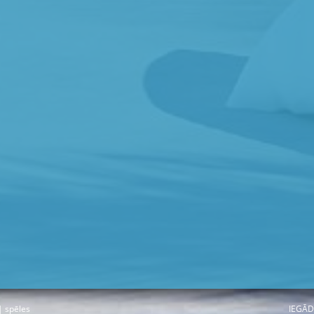
|
spēles
IEGĀD