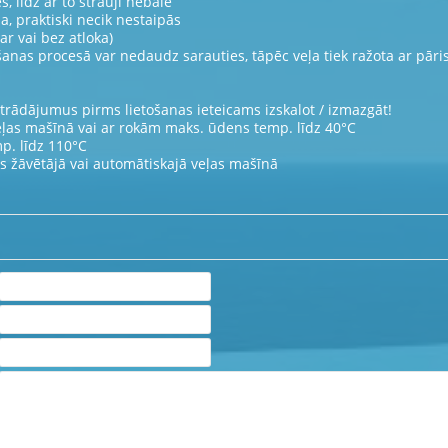
, līdz ar to strauji nebalē
ba, praktiski necik nestaipās
ar vai bez atloka)
ūšanas procesā var nedaudz sarauties, tāpēc veļa tiek ražota ar pāri
strādājumus pirms lietošanas ieteicams izskalot / izmazgāt!
eļas mašīnā vai ar rokām maks. ūdens temp. līdz 40°C
p. līdz 110°C
as žāvētājā vai automātiskajā veļas mašīnā