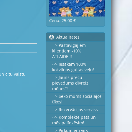
Cena: 25.00 €
Aktualitātes
--> Pastāvīgajiem
klientiem -10%
ATLAIDE!!!
--> Iesakām 100%
kokvilnas gultas veļu!
n citu valstu
--> Jauns preču
pievedums divreiz
mēnesī!
--> Seko mums sociālajos
tīkos!
--> Rezervācijas serviss
--> Komplektē pats un
mēs palīdzēsim!
--> Pirkumiem virs