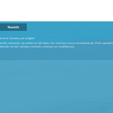
etverot samaksu par piegādi.
 attēla redzamās, vai attēlā var būt daļas, kas neietilpst preces komplektācijā. Preču aprakst
tācijās var būt ražotāju noteiktās izmaiņas vai modifikācijas.