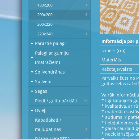
180x200
1
200x200
8
200x220
5
220x240
1
Informācija par p
Parastie palagi
Izmērs (cm)
Palagi ar gumiju
Materiāls
(matračiem)
Ražotājs/valsts
Spilvendrānas
Pārvalks šūts no 
Spilveni
gultas veļas ražotā
Segas
Vairāk informācija
* Ilgi kalpojoša gu
Pledi / gultu pārklāji
58
* kvalitatīva, ar r
Dvieļi
* materiāla sastā
* audums ir pietie
Kabatlakati /
* lietojot nenoveļ
* gaisa caurlaidīg
mīļlupatiņas
4
* neelektrizējas 
DĀVANU KARTES
1