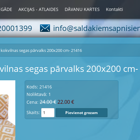
IEGĀDE
AKCIJAS - ATLAIDES
DĀVANU KARTES
Kontakti
20001399
info@saldakiemsapnisiem
kokvilnas segas pārvalks 200x200 cm- 21416
ilnas segas pārvalks 200x200 cm-
Kods: 21416
Noliktavā: 1
24.00 €
22.00 €
Cena:
Skaits: