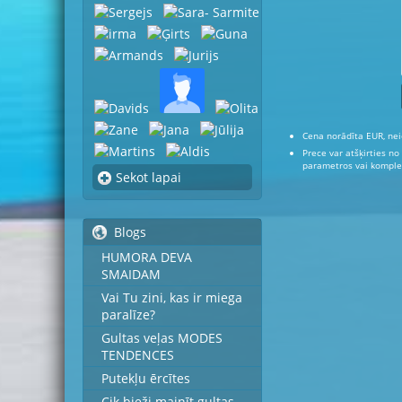
Cena norādīta EUR, nei
Prece var atšķirties no
parametros vai komplek
Sekot lapai
Blogs
HUMORA DEVA
SMAIDAM
Vai Tu zini, kas ir miega
paralīze?
Gultas veļas MODES
TENDENCES
Putekļu ērcītes
Cik bieži mainīt gultas