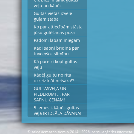
veļu un kāpēc
Gultas vietas izvēle
guļamistabā
Ko par attiecībām stāsta
jūsu gulēšanas poza
Padomi labam miegam
Kādi sapņi brīdina par
tuvojošos slimību
Kā pareizi kopt gultas
veļu
Kādēļ gultu no rīta
uzreiz klāt neisaka!?
GULTASVEĻA UN
PIEDERUMI ... PAR
SAPŅU CENĀM!
5 iemesli, kāpēc gultas
veļa IR IDEĀLA DĀVANA!
© saldakiemsapnisiem.lv 2014 - 2026.
bērnu apģērbs internetā