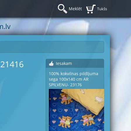
Meklēt
Tukšs
.lv
 21416
Iesakam
100% kokvilnas pildījuma
sega 100x140 cm AR
SPILVENU- 23176