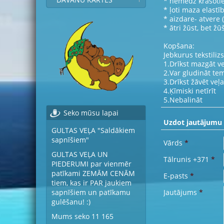
* nemēdz krāsoties
* ļoti maza elastī
* aizdare- atvere (
* ātri žūst, bet ž
Kopšana:
Jebkurus tekstiliz
1.Drīkst mazgāt v
2.Var gludināt tem
3.Drīkst žāvēt veļ
4.Ķīmiski netīrīt
5.Nebalināt
Seko mūsu lapai
Uzdot jautājumu
GULTAS VEĻA "Saldākiem
sapnīšiem"
Vārds
*
GULTAS VEĻA UN
Tālrunis +371
*
PIEDERUMI par vienmēr
patīkami ZEMĀM CENĀM
E-pasts
*
tiem, kas ir PAR jaukiem
Jautājums
*
sapnīšiem un patīkamu
gulēšanu! :)
Mums seko 11 165