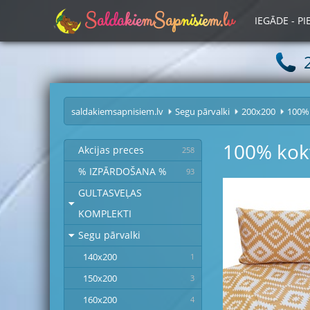
S
a
l
d
a
k
i
e
m
S
a
p
n
i
s
i
e
m
.
l
v
IEGĀDE - P
saldakiemsapnisiem.lv
Segu pārvalki
200x200
100% 
100% kokv
Akcijas preces
258
% IZPĀRDOŠANA %
93
GULTASVEĻAS
KOMPLEKTI
Segu pārvalki
140x200
1
150x200
3
160x200
4