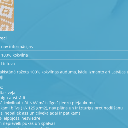
reci
nav informācijas
100% kokvilna
Lietuva
Pakistānā ražota 100% kokvilnas auduma, kādu izmanto arī Latvijas u
ji.
s:
ltas veļa
ūpīgu apstrādi
vā kokvilnai klāt NAV mākslīgo šķiedru piejaukumu
kami blīvs (+/- 125 g/m2), nav plāns un ir izturīgs pret nodilšanu
as, nepaliek ass un cilvēka ādai ir patīkams
s- elpojošs, nesviedrē
un nepievelk pūkas un spalvas