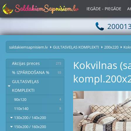
S
a
l
d
a
k
i
e
m
S
a
p
n
i
s
i
e
m
.
l
v
IEGĀDE - PIEGĀDE
A
20001
saldakiemsapnisiem.lv
GULTASVEĻAS KOMPLEKTI
200x220
Kokv
Kokvilnas (s
Akcijas preces
273
% IZPĀRDOŠANA %
93
kompl.200x2
GULTASVEĻAS
KOMPLEKTI
90x120
4
110x140
8
130x200 / 140x200
150x200 / 160x200