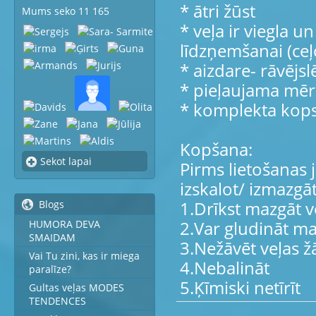
* ātri žūst
Mums seko 11 165
* veļa ir viegla un
līdzņemšanai (ceļ
* aizdare- rāvējsl
* pieļaujama mēru
* komplekta kops
Kopšana:
Sekot lapai
Pirms lietošanas 
izskalot/ izmazgāt
1.Drīkst mazgāt 
Blogs
2.Var gludināt ma
HUMORA DEVA
SMAIDAM
3.Nežāvēt veļas ž
Vai Tu zini, kas ir miega
4.Nebalināt
paralīze?
5.Ķīmiski netīrīt
Gultas veļas MODES
TENDENCES