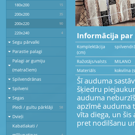
180x200
15
200x200
35
200x220
90
220x240
Informācija par 
4
Segu pārvalki
Komplektācija
spilvendr
Parastie palagi
(cm)
Palagi ar gumiju
Ražotājs/valsts
MILANO
(matračiem)
Materiāls
kokvilna (
Šī auduma sastāvā
Spilvendrānas
šķiedru piejauku
Spilveni
auduma neburzīša
Segas
apzīmē auduma ta
Pledi / gultu pārklāji
58
vīta diega, un ši
Dvieļi
pret nodilšanu un
Kabatlakati /
mīļlupatiņas
4