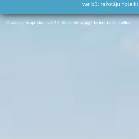
var būt ražotāju noteikt
© saldakiemsapnisiem.lv 2014 - 2026.
bērnu apģērbs internetā
|
spēles