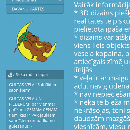
Vairāk informācij
DĀVANU KARTES
1
* 3D dizains piešķ
realitātes telpis
pielietota īpaša 
* dizains var atšķ
viens liels objek
vesela kopaina, b
attiecīgais zīmēju
līnijās
Seko mūsu lapai
* veļa ir ar maigu
ādu, nav gludena 
GULTAS VEĻA "Saldākiem
sapnīšiem"
* nav nepieciešam
GULTAS VEĻA UN
* nekaitē bieža 
PIEDERUMI par vienmēr
nekrāsojas, toņi s
patīkami ZEMĀM CENĀM
tiem, kas ir PAR jaukiem
daudzām mazgāša
sapnīšiem un patīkamu
viesnīcām, viesu
gulēšanu! :)