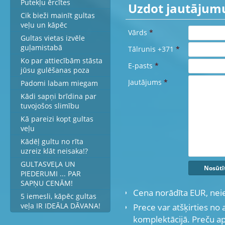
Putekļu ērcītes
Uzdot jautājum
Cik bieži mainīt gultas
veļu un kāpēc
Vārds
*
Gultas vietas izvēle
guļamistabā
Tālrunis +371
*
Ko par attiecībām stāsta
E-pasts
*
jūsu gulēšanas poza
Jautājums
*
Padomi labam miegam
Kādi sapņi brīdina par
tuvojošos slimību
Kā pareizi kopt gultas
veļu
Kādēļ gultu no rīta
uzreiz klāt neisaka!?
GULTASVEĻA UN
PIEDERUMI ... PAR
SAPŅU CENĀM!
Cena norādīta EUR, nei
5 iemesli, kāpēc gultas
Prece var atšķirties no 
veļa IR IDEĀLA DĀVANA!
komplektācijā. Preču a