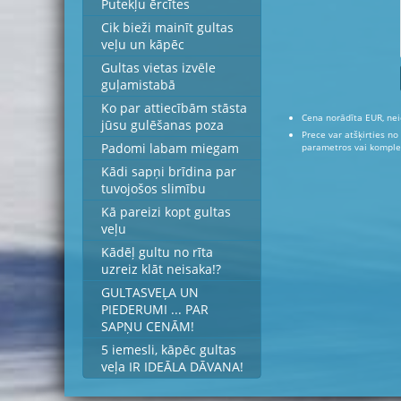
Putekļu ērcītes
Cik bieži mainīt gultas
veļu un kāpēc
Gultas vietas izvēle
guļamistabā
Ko par attiecībām stāsta
Cena norādīta EUR, nei
jūsu gulēšanas poza
Prece var atšķirties no
Padomi labam miegam
parametros vai komplek
Kādi sapņi brīdina par
tuvojošos slimību
Kā pareizi kopt gultas
veļu
Kādēļ gultu no rīta
uzreiz klāt neisaka!?
GULTASVEĻA UN
PIEDERUMI ... PAR
SAPŅU CENĀM!
5 iemesli, kāpēc gultas
veļa IR IDEĀLA DĀVANA!