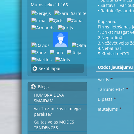
Mums seko 11 165
• Sastāvs – var bū
• Radniecīgs audum
Kopšana:
Pirms lietošanas j
1.Drīkst mazgāt v
2.Negludināt
3.Nežāvēt veļas ž
4.Nebalināt
5.Ķīmiski netīrīt
Uzdot jautājumu
Sekot lapai
Vārds
*
Blogs
Tālrunis +371
*
HUMORA DEVA
E-pasts
*
SMAIDAM
Vai Tu zini, kas ir miega
Jautājums
*
paralīze?
Gultas veļas MODES
TENDENCES