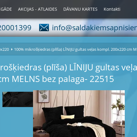
IEGĀDE
AKCIJAS - ATLAIDES
DĀVANU KARTES
Kontakti
20001399
info@saldakiemsapnisiem
0x220
100% mikrošķiedras (plīša) LĪNIJU gultas veļas kompl. 200x220 cm 
ošķiedras (plīša) LĪNIJU gultas veļ
cm MELNS bez palaga- 22515