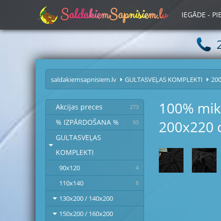
S
a
l
d
a
k
i
e
m
S
a
p
n
i
s
i
e
m
.
l
v
IEGĀDE - P
saldakiemsapnisiem.lv
GULTASVEĻAS KOMPLEKTI
20
100% mikr
Akcijas preces
273
200x220 
% IZPĀRDOŠANA %
93
GULTASVEĻAS
KOMPLEKTI
90x120
4
110x140
8
130x200 / 140x200
150x200 / 160x200