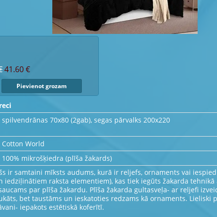
€
41.60 €
reci
spilvendrānas 70x80 (2gab), segas pārvalks 200x220
Cotton World
100% mikrošķiedra (plīša žakards)
īšs ir samtaini mīksts audums, kurā ir reljefs, ornaments vai iespie
 iedziļinātiem raksta elementiem), kas tiek iegūts žakarda tehnikā 
 saucams par plīša žakardu. Plīša žakarda gultasveļa- ar reljefi izveid
rukāts, bet taustāms un ieskatoties redzams kā ornaments. Lieliski
vani- iepakots estētiskā koferītī.