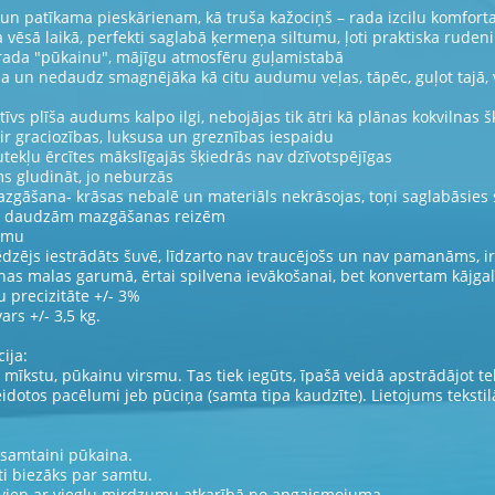
 un patīkama pieskārienam, kā truša kažociņš – rada izcilu komfort
a vēsā laikā, perfekti saglabā ķermeņa siltumu, ļoti praktiska rude
 rada "pūkainu", mājīgu atmosfēru guļamistabā
eza un nedaudz smagnējāka kā citu audumu veļas, tāpēc, guļot tajā, 
atīvs plīša audums kalpo ilgi, nebojājas tik ātri kā plānas kokvilnas 
ķir graciozības, luksusa un greznības iespaidu
utekļu ērcītes mākslīgajās šķiedrās nav dzīvotspējīgas
s gludināt, jo neburzās
azgāšana- krāsas nebalē un materiāls nekrāsojas, toņi saglabāsies 
pēc daudzām mazgāšanas reizēm
rumu
ēdzējs iestrādāts šuvē, līdzarto nav traucējošs un nav pamanāms, ir
nas malas garumā, ērtai spilvena ievākošanai, bet konvertam kājgal
 precizitāte +/- 3%
rs +/- 3,5 kg.
ija:
 mīkstu, pūkainu virsmu. Tas tiek iegūts, īpašā veidā apstrādājot tek
dotos pacēlumi jeb pūciņa (samta tipa kaudzīte). Lietojums tekstilā
 samtaini pūkaina.
ti biezāks par samtu.
 vien ar vieglu mirdzumu atkarībā no apgaismojuma.