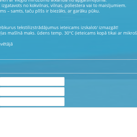
t izgatavots no kokvilnas, vilnas, poliestera vai to maisījumiem.
s – samts, taču plīšs ir biezāks, ar garāku pūku.
ebkurus tekstilizstrādājumus ieteicams izskalot/ izmazgāt!
eļas mašīnā maks. ūdens temp. 30°C (ieteicams kopā tikai ar mikrošķ
āvētājā