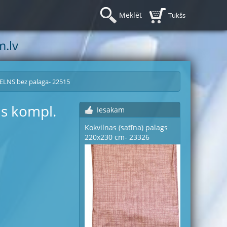
Meklēt
Tukšs
.lv
MELNS bez palaga- 22515
as kompl.
Iesakam
Kokvilnas (satīna) palags
220x230 cm- 23326