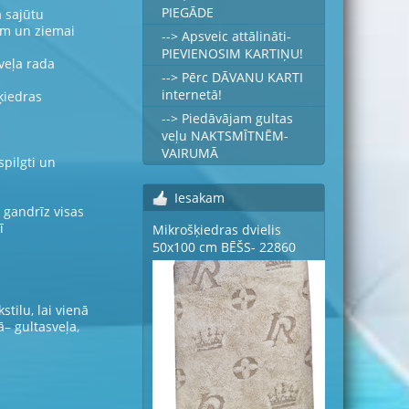
PIEGĀDE
a sajūtu
nim un ziemai
--> Apsveic attālināti-
PIEVIENOSIM KARTIŅU!
veļa rada
--> Pērc DĀVANU KARTI
internetā!
šķiedras
--> Piedāvājam gultas
veļu NAKTSMĪTNĒM-
VAIRUMĀ
spilgti un
Iesakam
 gandrīz visas
ī
Mikrošķiedras dvielis
50x100 cm BĒŠS- 22860
stilu, lai vienā
– gultasveļa,