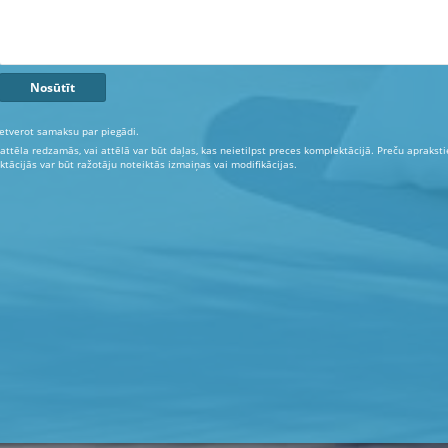
etverot samaksu par piegādi.
 attēla redzamās, vai attēlā var būt daļas, kas neietilpst preces komplektācijā. Preču aprakst
tācijās var būt ražotāju noteiktās izmaiņas vai modifikācijas.