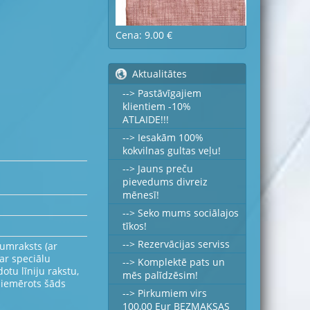
Cena: 9.00 €
Aktualitātes
--> Pastāvīgajiem
klientiem -10%
ATLAIDE!!!
--> Iesakām 100%
kokvilnas gultas veļu!
--> Jauns preču
pievedums divreiz
mēnesī!
--> Seko mums sociālajos
tīkos!
--> Rezervācijas serviss
dumraksts (ar
ar speciālu
--> Komplektē pats un
otu līniju rakstu,
mēs palīdzēsim!
 piemērots šāds
--> Pirkumiem virs
100,00 Eur BEZMAKSAS