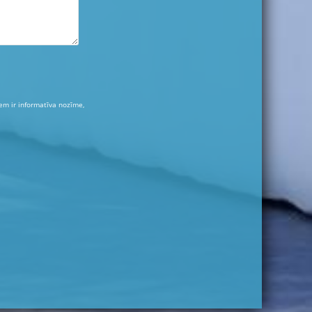
iem ir informatīva nozīme,