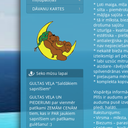
* Ļoti maiga, mīļa
DĀVANU KARTES
1
* silta – piemērot
* mājīga sajūta –
* tā ir mīksta, bi
drošuma sajūtu
* izturīga – kvalit
* estētiska – pieš
* antialerģiska- p
* nav nepieciešam
* nekaitē bieža m
izteiksmīgi arī 
* labi uzsūc mit
* aizdare- rāvējsl
spilvendrānas vie
Seko mūsu lapai
* pieļaujama mēru
* komplekta kopsva
GULTAS VEĻA "Saldākiem
sapnīšiem"
Vispārēja informāc
Plīšs ir audums ar
GULTAS VEĻA UN
auduma pusē izvei
PIEDERUMI par vienmēr
pledi, halāti.
patīkami ZEMĀM CENĀM
Raksturojums:
tiem, kas ir PAR jaukiem
• Virsma – mīksta,
sapnīšiem un patīkamu
• Biezums – paras
gulēšanu! :)
• Spīdums – bieži