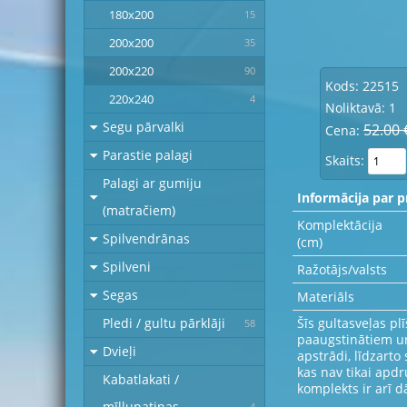
180x200
15
200x200
35
200x220
90
Kods: 22515
220x240
4
Noliktavā: 1
Segu pārvalki
52.00 
Cena:
Parastie palagi
Skaits:
Palagi ar gumiju
Informācija par p
(matračiem)
Komplektācija
Spilvendrānas
(cm)
Spilveni
Ražotājs/valsts
Segas
Materiāls
Šīs gultasveļas pl
Pledi / gultu pārklāji
58
paaugstinātiem un
Dvieļi
apstrādi, līdzarto
kas nav tikai apd
Kabatlakati /
komplekts ir arī dā
mīļlupatiņas
4