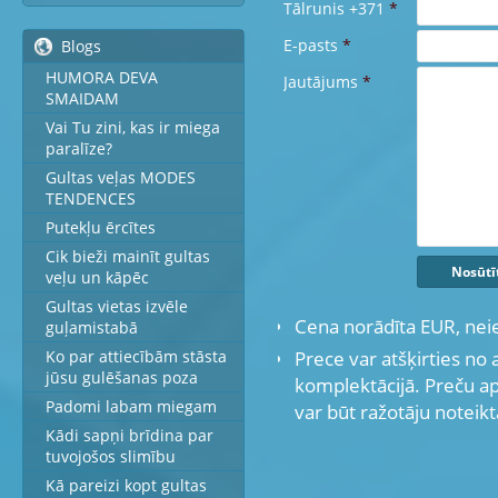
Tālrunis +371
*
E-pasts
*
Blogs
HUMORA DEVA
Jautājums
*
SMAIDAM
Vai Tu zini, kas ir miega
paralīze?
Gultas veļas MODES
TENDENCES
Putekļu ērcītes
Cik bieži mainīt gultas
veļu un kāpēc
Gultas vietas izvēle
Cena norādīta EUR, nei
guļamistabā
Prece var atšķirties no 
Ko par attiecībām stāsta
jūsu gulēšanas poza
komplektācijā. Preču a
Padomi labam miegam
var būt ražotāju noteikt
Kādi sapņi brīdina par
tuvojošos slimību
Kā pareizi kopt gultas