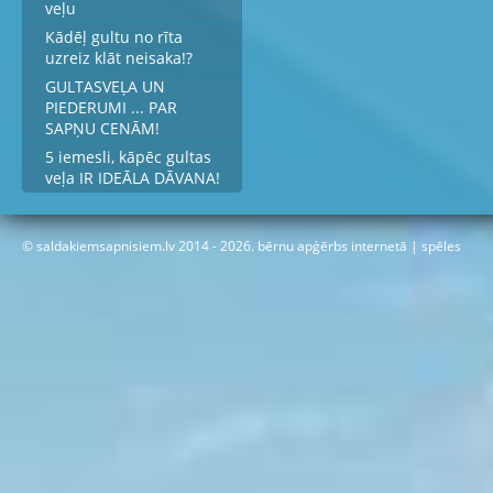
veļu
Kādēļ gultu no rīta
uzreiz klāt neisaka!?
GULTASVEĻA UN
PIEDERUMI ... PAR
SAPŅU CENĀM!
5 iemesli, kāpēc gultas
veļa IR IDEĀLA DĀVANA!
© saldakiemsapnisiem.lv 2014 - 2026.
bērnu apģērbs internetā
|
spēles