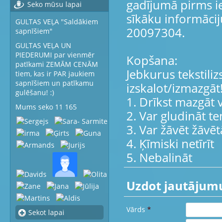
gadījumā pirms ie
Seko mūsu lapai
sīkāku informācij
GULTAS VEĻA "Saldākiem
20097304.
sapnīšiem"
GULTAS VEĻA UN
PIEDERUMI par vienmēr
Kopšana:
patīkami ZEMĀM CENĀM
Jebkurus tekstili
tiem, kas ir PAR jaukiem
sapnīšiem un patīkamu
izskalot/izmazgāt
gulēšanu! :)
1. Drīkst mazgāt
Mums seko 11 165
2. Var gludināt t
3. Var žāvēt žāvēt
4. Ķīmiski netīrīt
5. Nebalināt
Uzdot jautājum
Vārds
*
Sekot lapai