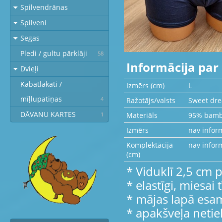
Spilvendrānas
Spilveni
Segas
Pledi / gultu pārklāji
58
Informācija par 
Dvieļi
Kabatlakati /
Izmērs (cm)
L
mīļlupatiņas
4
Ražotājs/valsts
Sweet dr
DĀVANU KARTES
Materiāls
95% bamb
1
Izmērs
nav infor
Komplektācija
nav infor
(cm)
* Viduklī 2,5 cm 
* elastīgi, miesai
* mājas lapā esam
* apakšveļa neti