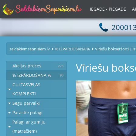
S
a
l
d
a
k
i
e
m
S
a
p
n
i
s
i
e
m
.
l
v
IEGĀDE - PIEGĀDE
A
20001
saldakiemsapnisiem.lv
% IZPĀRDOŠANA %
Vīriešu bokseršorti L i
Vīriešu boks
Akcijas preces
273
% IZPĀRDOŠANA %
93
GULTASVEĻAS
KOMPLEKTI
Segu pārvalki
Parastie palagi
Palagi ar gumiju
(matračiem)