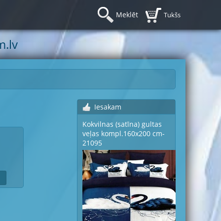
Meklēt
Tukšs
.lv
Iesakam
Kokvilnas (satīna) gultas
veļas kompl.160x200 cm-
21095