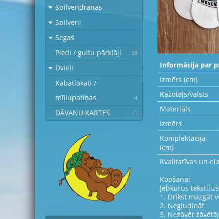
Spilvendrānas
Spilveni
Segas
Pledi / gultu pārklāji
58
Informācija par p
Dvieļi
Izmērs (cm)
Kabatlakati /
Ražotājs/valsts
mīļlupatiņas
4
Materiāls
DĀVANU KARTES
1
Izmērs
Komplektācija
(cm)
Kvalitatīvas un el
Kopšana:
Jebkurus tekstili
1. Drīkst mazgāt 
2. Negludināt
3. Nežāvēt žāvētā