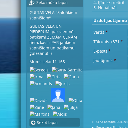
4. Ķīmiski netīrīt
Seko mūsu lapai
5. Nebalināt
GULTAS VEĻA "Saldākiem
sapnīšiem"
Uzdot jautājumu
GULTAS VEĻA UN
PIEDERUMI par vienmēr
Vārds
*
patīkami ZEMĀM CENĀM
Tālrunis +371
*
tiem, kas ir PAR jaukiem
sapnīšiem un patīkamu
E-pasts
*
gulēšanu! :)
Jautājums
*
Mums seko 11 165
Cena norādīta EUR, nei
Sekot lapai
Prece var atšķirties no