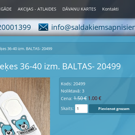
IEGĀDE
AKCIJAS - ATLAIDES
DĀVANU KARTES
Kontakti
20001399
info@saldakiemsapnisiem
eķes 36-40 izm. BALTAS- 20499
zeķes 36-40 izm. BALTAS- 20499
Kods: 20499
Noliktavā: 3
1.50 €
1.00 €
Cena:
Skaits: