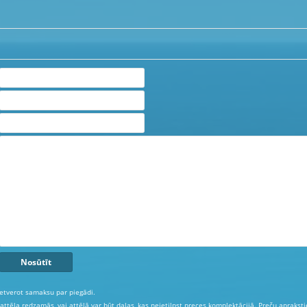
etverot samaksu par piegādi.
 attēla redzamās, vai attēlā var būt daļas, kas neietilpst preces komplektācijā. Preču aprakst