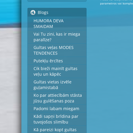
parametros vai komplek
Blogs
HUMORA DEVA
SMAIDAM
Vai Tu zini, kas ir miega
paralīze?
Gultas veļas MODES
TENDENCES
Putekļu ērcītes
Cik bieži mainīt gultas
veļu un kāpēc
Gultas vietas izvēle
guļamistabā
Ko par attiecībām stāsta
jūsu gulēšanas poza
Padomi labam miegam
Kādi sapņi brīdina par
tuvojošos slimību
Kā pareizi kopt gultas