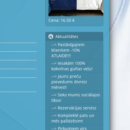
Cena: 16.50 €
Aktualitātes
--> Pastāvīgajiem
klientiem -10%
ATLAIDE!!!
--> Iesakām 100%
kokvilnas gultas veļu!
--> Jauns preču
pievedums divreiz
mēnesī!
--> Seko mums sociālajos
tīkos!
--> Rezervācijas serviss
--> Komplektē pats un
mēs palīdzēsim!
--> Pirkumiem virs