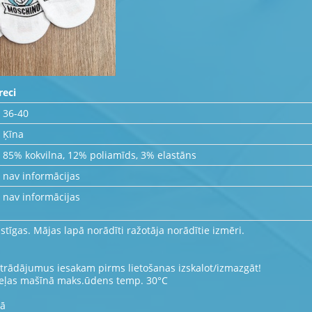
reci
36-40
Ķīna
85% kokvilna, 12% poliamīds, 3% elastāns
nav informācijas
nav informācijas
astīgas. Mājas lapā norādīti ražotāja norādītie izmēri.
zstrādājumus iesakam pirms lietošanas izskalot/izmazgāt!
veļas mašīnā maks.ūdens temp. 30°C
jā