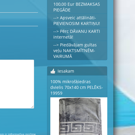
100,00 Eur BEZMAKSAS
PIEGĀDE
--> Apsveic attālināti-
PIEVIENOSIM KARTIŅU!
--> Pērc DĀVANU KARTI
internetā!
--> Piedāvājam gultas
veļu NAKTSMĪTNĒM-
VAIRUMĀ
Iesakam
100% mikrošķiedras
dvielis 70x140 cm PELĒKS-
19959
iem ir informatīva nozīme,