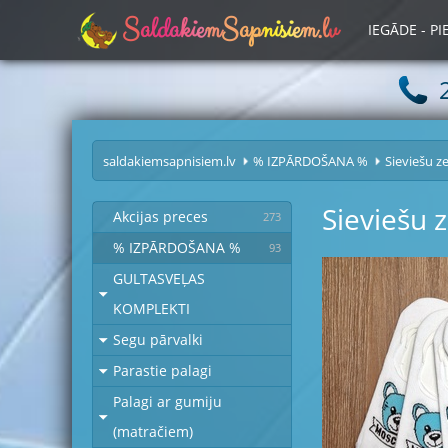
S
a
l
d
a
k
i
e
m
S
a
p
n
i
s
i
e
m
.
l
v
IEGĀDE - P
saldakiemsapnisiem.lv
% IZPĀRDOŠANA %
Sieviešu z
Sieviešu 
Akcijas preces
273
% IZPĀRDOŠANA %
93
GULTASVEĻAS
KOMPLEKTI
Segu pārvalki
Parastie palagi
Palagi ar gumiju
(matračiem)