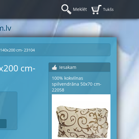
Meklēt
Tukšs
.lv
l.140x200 cm- 23104
0x200 cm-
Iesakam
100% kokvilnas
spilvendrāna 50x70 cm-
22058