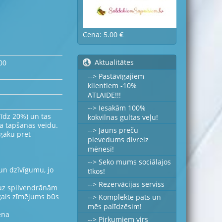
Cena: 5.00 €
Aktualitātes
00
--> Pastāvīgajiem
klientiem -10%
ATLAIDE!!!
--> Iesakām 100%
līdz 20%) un tas
kokvilnas gultas veļu!
a tapšanas veidu.
--> Jauns preču
īgāku pret
pievedums divreiz
mēnesī!
--> Seko mums sociālajos
 un dzīvīgumu, jo
tīkos!
--> Rezervācijas serviss
d uz spilvendrānām
īgais zīmējums būs
--> Komplektē pats un
mēs palīdzēsim!
ena
--> Pirkumiem virs