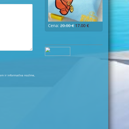
Cena:
20.00 €
17.00 €
iem ir informatīva nozīme,