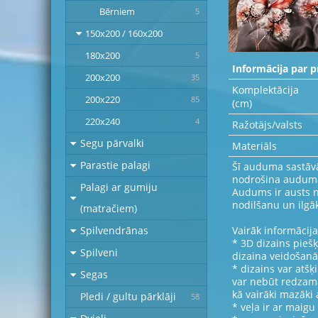
Bērniem
5
150x200 / 160x200
180x200
5
Informācija par p
200x200
35
Komplektācija
200x220
85
(cm)
220x240
4
Ražotājs/valsts
Segu pārvalki
Materiāls
Parastie palagi
Šī auduma sastāvā 
nodrošina auduma
Palagi ar gumiju
Audums ir austs no
nodilšanu un ilgā
(matračiem)
Vairāk informācija
Spilvendrānas
* 3D dizains piešķ
Spilveni
dizaina veidošanā
* dizains var atšķ
Segas
var nebūt redzama
kā vairāki mazāki a
Pledi / gultu pārklāji
58
* veļa ir ar maigu