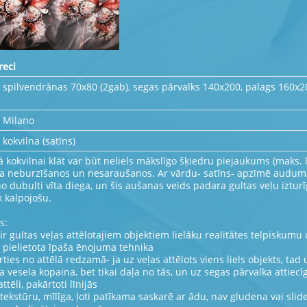
reci
spilvendrānas 70x80 (2gab), segas pārvalks 140x200, palags 160x2
Milano
kokvilna (satīns)
kokvilnai klāt var būt neliels mākslīgo šķiedru piejaukums (maks. 
 neburzīšanos un nesaraušanos. Ar vārdu- satīns- apzīmē audum
 dubulti vīta diega, un šis aušanas veids padara gultas veļu iztur
k kalpojošu.
s:
ir gultas veļas attēlotajiem objektiem lielāku realitātes telpiskumu
 pielietota īpaša ēnojuma tehnika
irties no attēlā redzamā- ja uz veļas attēlots viens liels objekts, ta
 vesela kopaina, bet tikai daļa no tās, un uz segas pārvalka attiec
ttēli, pakārtoti līnijās
 tekstūru, mīlīga, ļoti patīkama saskarē ar ādu, nav gludena vai slid