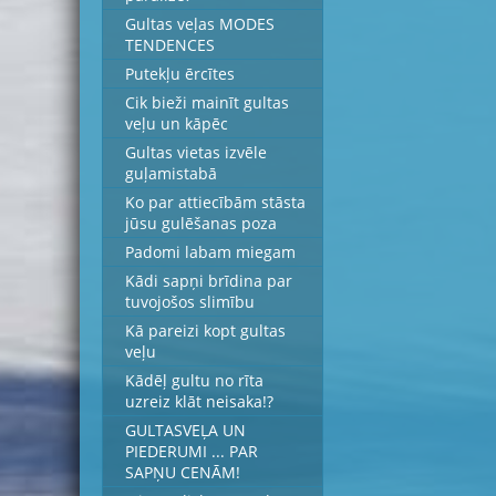
Gultas veļas MODES
TENDENCES
Putekļu ērcītes
Cik bieži mainīt gultas
veļu un kāpēc
Gultas vietas izvēle
guļamistabā
Ko par attiecībām stāsta
jūsu gulēšanas poza
Padomi labam miegam
Kādi sapņi brīdina par
tuvojošos slimību
Kā pareizi kopt gultas
veļu
Kādēļ gultu no rīta
uzreiz klāt neisaka!?
GULTASVEĻA UN
PIEDERUMI ... PAR
SAPŅU CENĀM!