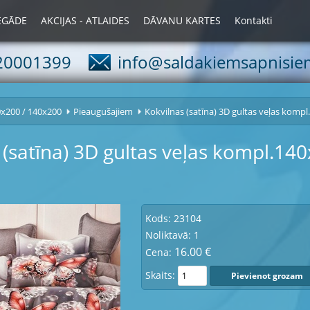
IEGĀDE
AKCIJAS - ATLAIDES
DĀVANU KARTES
Kontakti
20001399
info@saldakiemsapnisiem
x200 / 140x200
Pieaugušajiem
Kokvilnas (satīna) 3D gultas veļas komp
 (satīna) 3D gultas veļas kompl.14
Kods: 23104
Noliktavā: 1
16.00 €
Cena:
Skaits: