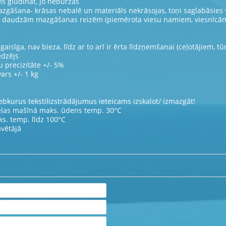
s gludināt, jo neburzās
azgāšana- krāsas nebalē un materiāls nekrāsojas, toņi saglabāsies 
pēc daudzām mazgāšanas reizēm (piemērota viesu namiem, viesnīcā
 gaisīga, nav bieza, līdz ar to arī ir ērta līdzņemšanai (ceļotājiem, tū
ēdzējs
 precizitāte +/- 5%
ars +/- 1 kg
ebkurus tekstilizstrādājumus ieteicams izskalot/ izmazgāt!
eļas mašīnā maks. ūdens temp. 30°C
ks. temp. līdz 100°C
āvētājā