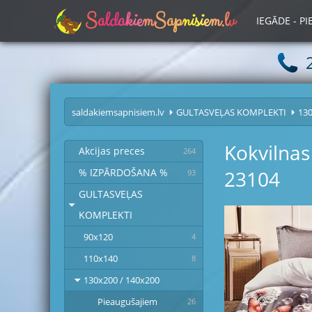
S
a
l
d
a
k
i
e
m
S
a
p
n
i
s
i
e
m
.
l
v
IEGĀDE - P
saldakiemsapnisiem.lv
GULTASVEĻAS KOMPLEKTI
130
Kokvilnas
Akcijas preces
264
23104
% IZPĀRDOŠANA %
93
GULTASVEĻAS
KOMPLEKTI
90x120
4
110x140
8
130x200 / 140x200
Pieaugušajiem
26