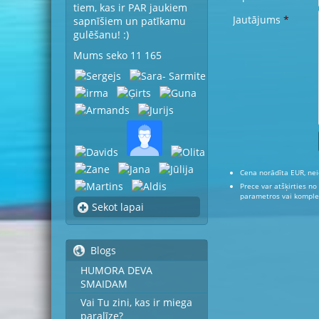
tiem, kas ir PAR jaukiem
Jautājums
*
sapnīšiem un patīkamu
gulēšanu! :)
Mums seko 11 165
Cena norādīta EUR, nei
Prece var atšķirties no
parametros vai komplek
Sekot lapai
Blogs
HUMORA DEVA
SMAIDAM
Vai Tu zini, kas ir miega
paralīze?