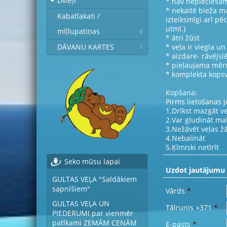
Dvieļi
* nav nepieciešam
* nekaitē bieža m
Kabatlakati /
izteiksmīgi arī 
utml.)
mīļlupatiņas
4
* ātri žūst
* veļa ir viegla un
DĀVANU KARTES
1
* aizdare- rāvējsl
* pieļaujama mēru
* komplekta kopsv
Kopšana:
Pirms lietošanas j
1.Drīkst mazgāt v
2.Var gludināt ma
3.Nežāvēt veļas ž
4.Nebalināt
5.Ķīmiski netīrīt
Seko mūsu lapai
Uzdot jautājumu
GULTAS VEĻA "Saldākiem
sapnīšiem"
Vārds
*
GULTAS VEĻA UN
Tālrunis +371
*
PIEDERUMI par vienmēr
patīkami ZEMĀM CENĀM
E-pasts
*