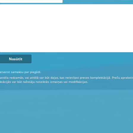
etverot samaksu par piegādi.
 attēla redzamās, vai attēlā var būt daļas, kas neietilpst preces komplektācijā. Preču aprakst
tācijās var būt ražotāju noteiktās izmaiņas vai modifikācijas.