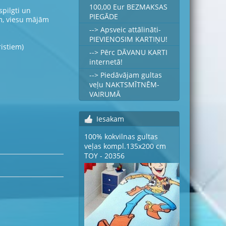
100,00 Eur BEZMAKSAS
spilgti un
PIEGĀDE
m, viesu mājām
--> Apsveic attālināti-
PIEVIENOSIM KARTIŅU!
ristiem)
--> Pērc DĀVANU KARTI
internetā!
--> Piedāvājam gultas
veļu NAKTSMĪTNĒM-
VAIRUMĀ
Iesakam
100% kokvilnas gultas
veļas kompl.135x200 cm
TOY - 20356