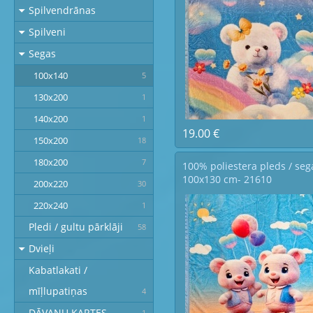
Spilvendrānas
Spilveni
Segas
100x140
5
130x200
1
140x200
1
19.00 €
150x200
18
180x200
7
100% poliestera pleds / seg
100x130 cm- 21610
200x220
30
220x240
1
Pledi / gultu pārklāji
58
Dvieļi
Kabatlakati /
mīļlupatiņas
4
DĀVANU KARTES
1