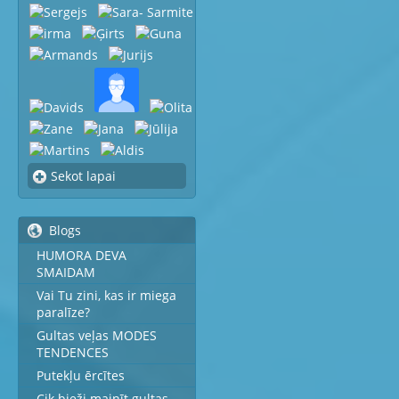
Sekot lapai
Blogs
HUMORA DEVA
SMAIDAM
Vai Tu zini, kas ir miega
paralīze?
Gultas veļas MODES
TENDENCES
Putekļu ērcītes
Cik bieži mainīt gultas