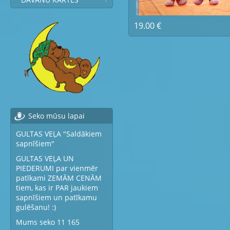
19.00 €
Seko mūsu lapai
GULTAS VEĻA "Saldākiem
sapnīšiem"
GULTAS VEĻA UN
PIEDERUMI par vienmēr
patīkami ZEMĀM CENĀM
tiem, kas ir PAR jaukiem
sapnīšiem un patīkamu
gulēšanu! :)
Mums seko 11 165