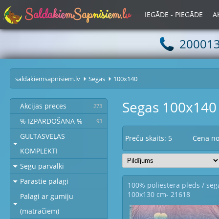
S
a
l
d
a
k
i
e
m
S
a
p
n
i
s
i
e
m
.
l
v
IEGĀDE - PIEGĀDE
A
20001
saldakiemsapnisiem.lv
Segas
100x140
Segas 100x140
Akcijas preces
273
% IZPĀRDOŠANA %
93
GULTASVEĻAS
Preču skaits: 5
Cena n
KOMPLEKTI
Segu pārvalki
Parastie palagi
100% poliestera pleds / seg
100x130 cm- 21618
Palagi ar gumiju
(matračiem)